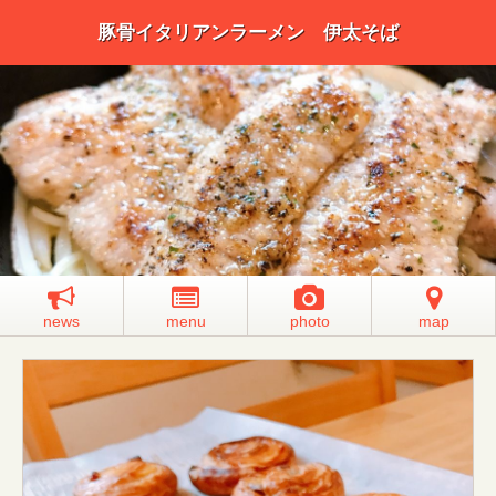
豚骨イタリアンラーメン 伊太そば
news
menu
photo
map