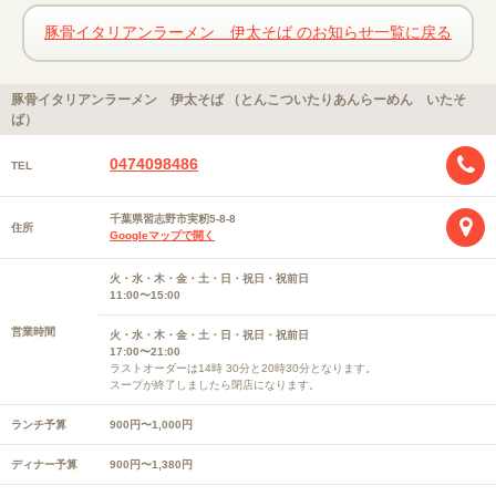
豚骨イタリアンラーメン 伊太そば のお知らせ一覧に戻る
豚骨イタリアンラーメン 伊太そば （とんこついたりあんらーめん いたそ
ば）
0474098486
TEL
千葉県習志野市実籾5-8-8
住所
Googleマップで開く
火・水・木・金・土・日・祝日・祝前日
11:00〜15:00
営業時間
火・水・木・金・土・日・祝日・祝前日
17:00〜21:00
ラストオーダーは14時 30分と20時30分となります。
スープが終了しましたら閉店になります。
ランチ予算
900円〜1,000円
ディナー予算
900円〜1,380円