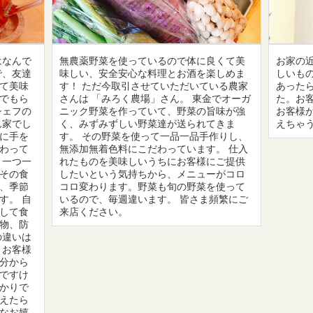
はなんで
無農薬野菜を使っているので体に良くて美
お家の
で、友達
味しい、安全安心な料理とお酒を楽しめま
しいも
て美味
す！ ただ今取引させていただいている農家
あった
でもら
さんは 「みろく農場」さん。 東金でオーガ
た。お
シェフの
ニック野菜を作っていて、野菜の旨味が強
お客様
ん家でし
く、みずみずしい野菜達が送られてきま
えちゃ
に手を
す。 その野菜を使って一品一品手作りし、
わって
無添加無着色料にこだわっています。 仕入
、一つ一
れたものを美味しいうちにお客様にご提供
その食
したいという気持ちから、メニューがコロ
、季節
コロ変わります。野菜も旬の野菜を使って
す。 自
いるので、毎週違います。 皆さま頻繁にご
して食
来店ください。
物、防
の違いは
、お客様
分から
ですけ
かりで
えたら
なお嬉