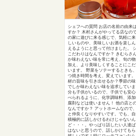
シェフへの質問 お店の名前の由来
すか？ 木村さんがやってる店なの
の家に遊びに来る感じで、気軽に来
しいものや、美味しいお酒を楽しん
えるようにと思って付けました。 
こだわりはなんですか？ きむらさ
か味わえない味を常に考え、旬の物
加え、より美味しくすることにこだ
います。 野菜をソテーするときも
つ焼き時間を考え、変えています。
材の旨味を引き出せるか？季節の味
でしか味わえない味を追求していま
分も子供がいるので、子供でも安心
べられるように、化学調味料、添加
腐剤などは使いません！ 他の店と
なんですか？ アットホームなので
と仲良くなりやすいです。でも、自
積極的に話しかけるわけじゃないん
ど・・・。やっぱり話したい人達ば
はないと思うので、話しかけてもら
嬉しいです！特にロッテファンなら