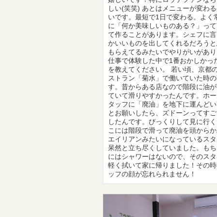
しい(笑笑) あとはメニューが変わ
いです。最短で1日で変わる。よく
に「何か美味しいものある？」って
て作ることがあります。シェフに言
かいいものを出してくれるだろうと
もらえてるみたいでやりがいがあり
仕事で体験した中で1番おかしかっ
を教えてください。 若い頃、京都
ストラン「菊水」で働いていた時の
す。昔からある店なので階段に油が
ていて滑りやすかったんです。ホー
タッフに「廃油」を地下に運んどい
とお願いしたら、ズドーンってすご
したんです。びっくりして見に行く
こには階段で滑って廃油を頭からか
エイリアンみたいになっているスタ
呆然と立ち尽くしていました。もち
にはシャワーはないので、そのスタ
軽く拭いて家に帰りました！その時
ッフの顔が忘れられません！