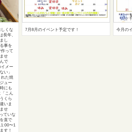
味しくな
7月8月のイベント予定です！
今月の
フは長年、
まし
る事を
で作って
ませ
んで
のイメー
ない」
くれた焼
ジュー
時にも
に「こん
うくら
違いま
ませ
載っていな
を直で
:00〜1
ります！