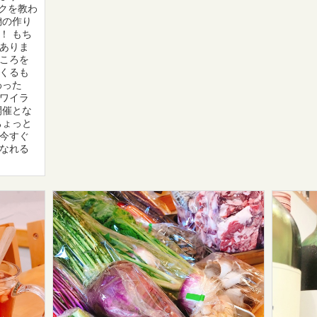
ックを教わ
麹の作り
！ もち
ありま
ころを
くるも
わった
ワイラ
開催とな
ちょっと
今すぐ
なれる