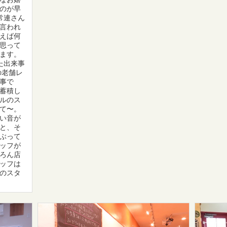
るのが早
常連さん
言われ
えば何
思って
ます。
た出来事
の老舗レ
事で
蓄積し
ルのス
て〜。
い音が
と、そ
ぶって
ッフが
ろん店
ッフは
のスタ