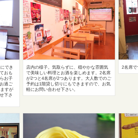
切にでき
店内の様子。気取らずに、穏やかな雰囲気
2名席で
ておも
で美味しい料理とお酒を楽しめます。2名席
らお子
が2つと4名席が2つあります。大人数でのご
お過ご
予約は1階貸し切りにもできますので、お気
れますが
軽にお問い合わせ下さい。
せ下さ