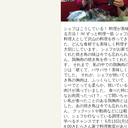
シェフはこうしている！ 料理が美
る方法！ ￼ ずっと料理一筋 シェ
料理人として沢山の料理を作ってき
た。どんな食材でも美味しく料理す
大切にしています。 シェフがお家
くれた焼き鳥の味は今でも忘れられ
ん。鶏胸肉の焼き鳥を作ってくれた
す。 それまで、私の中での鶏胸肉
ジは「硬くて、パサパサ！美味しく
でした。 それが、シェフが焼いて
き鳥の胸肉は、ふっくらしていて、
シーでとっても柔らか。焼いている
肉汁が滴っていました。 食べた時
なお肉買ったっけ？」って聞いちゃ
い私が食べたことのある鶏胸肉とは
した。あの焼き鳥は今でも忘れられ
ん。 クック○ットや動画などには
い、シェフか行なっている調理方法
学べるチャンスです！ 5月13日(月)11
4:00きむらさん家で料理教室があ