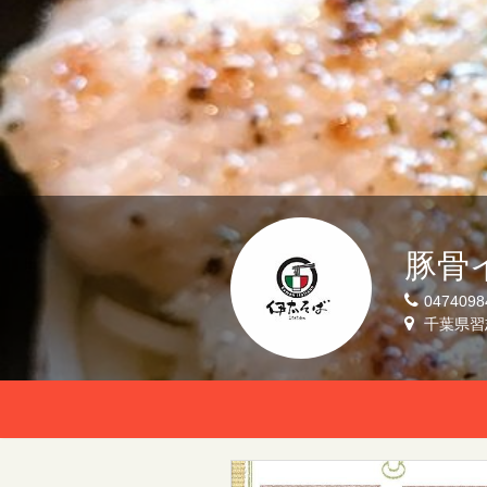
豚骨
0474098
千葉県習志