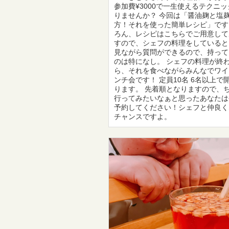
参加費¥3000で一生使えるテクニ
りませんか？ 今回は「醤油麹と塩
方！それを使った簡単レシピ」です
ろん、レシピはこちらでご用意して
すので、シェフの料理をしていると
見ながら質問ができるので、持って
のは特になし。 シェフの料理が終
ら、それを食べながらみんなでワイ
ンチ会です！ 定員10名 6名以上で
ります。 先着順となりますので、
行ってみたいなぁと思ったあなたは
予約してください！シェフと仲良く
チャンスですよ。