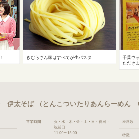
！
きむらさん家はすべてが生パスタ
千葉ウ
ただき
 伊太そば （とんこついたりあんらーめん 
営業時間
火・水・木・金・土・日・祝日・
座席数
祝前日
11:00〜15:00
特徴
8