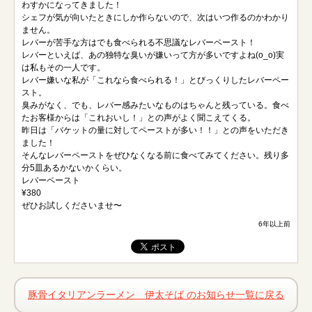
わすかになってきました！
シェフが気が向いたときにしか作らないので、次はいつ作るのかわかり
ません。
レバーが苦手な方はでも食べられる不思議なレバーペースト！
レバーといえば、あの独特な臭いが嫌いって方が多いですよね(o_o)実
は私もその一人です。
レバー嫌いな私が「これなら食べられる！」とびっくりしたレバーペー
スト。
臭みがなく、でも、レバー感みたいなものはちゃんと残っている。食べ
たお客様からは「これおいし！」との声がよく聞こえてくる。
昨日は「バケットの量に対してペーストが多い！！」との声をいただき
ました！
そんなレバーペーストをぜひなくなる前に食べてみてください。残り多
分5皿あるかないかくらい。
レバーペースト
¥380
ぜひお試しくださいませ〜
6年以上前
豚骨イタリアンラーメン 伊太そば のお知らせ一覧に戻る