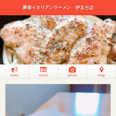
豚骨イタリアンラーメン 伊太そば
news
menu
photo
map