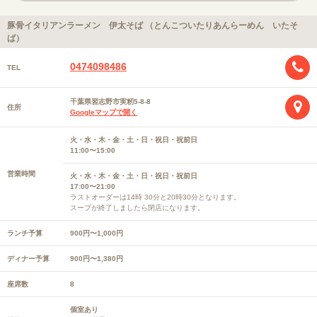
豚骨イタリアンラーメン 伊太そば （とんこついたりあんらーめん いたそ
ば）
0474098486
TEL
千葉県習志野市実籾5-8-8
住所
Googleマップで開く
火・水・木・金・土・日・祝日・祝前日
11:00〜15:00
営業時間
火・水・木・金・土・日・祝日・祝前日
17:00〜21:00
ラストオーダーは14時 30分と20時30分となります。
スープが終了しましたら閉店になります。
ランチ予算
900円〜1,000円
ディナー予算
900円〜1,380円
座席数
8
個室あり